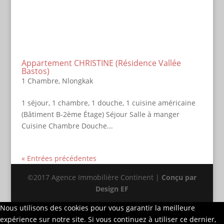
Appartement CHRISTINE (Résidence Vallée
Bastos)
1 Chambre
,
Nlongkak
1 séjour, 1 chambre, 1 douche, 1 cuisine américaine
(Bâtiment B-2ème Étage) Séjour Salle à manger
Cuisine Chambre Douche...
« Entrées précédentes
©2017 Agence Immobilière Continent |
Conçu par
Design EF
Nous utilisons des cookies pour vous garantir la meilleure
expérience sur notre site. Si vous continuez à utiliser ce dernier,