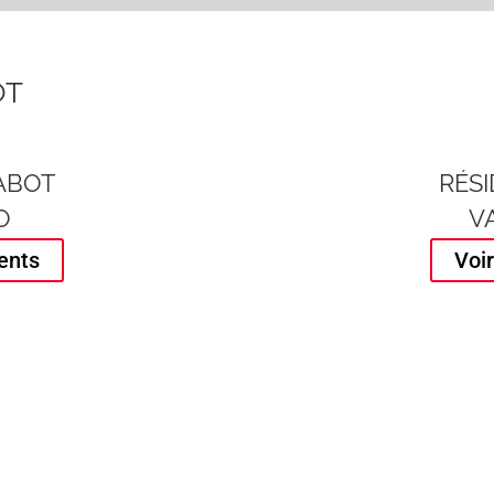
OT
ABOT
RÉS
O
V
ents
Voi