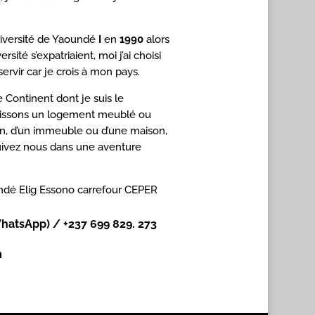
niversité de Yaoundé
I
en
1990
alors
ité s’expatriaient, moi j’ai choisi
ervir car je crois à mon pays.
 Continent dont je suis le
tissons un logement meublé ou
ain, d’un immeuble ou d’une maison,
 suivez nous dans une aventure
dé Elig Essono carrefour CEPER
hatsApp) / +237 699 829. 273
m