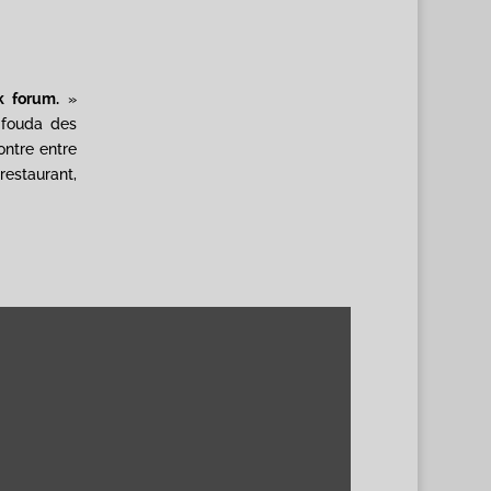
k forum.
»
 fouda des
ontre entre
estaurant,